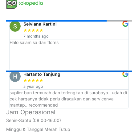
Selviana Kartini
★
★
★
★
★
7 months ago
Halo salam sa dari flores
Tr
h,
ah
Hartanto Tanjung
★
★
★
★
★
a year ago
suplier ban termurah dan terlengkap di surabaya.. udah di
ad
cek harganya tidak perlu diragukan dan servicenya
at
mantap.. recommended
Jam Operasional
Senin-Sabtu (08.00-16.00)
Minggu & Tanggal Merah Tutup