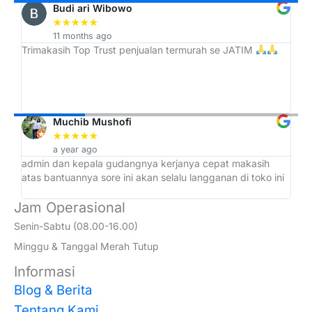
Budi ari Wibowo
★
★
★
★
★
11 months ago
Trimakasih Top Trust penjualan termurah se JATIM
Bi
pe
Yg
Se
Da
Muchib Mushofi
★
★
★
★
★
a year ago
 di
admin dan kepala gudangnya kerjanya cepat makasih
atas bantuannya sore ini akan selalu langganan di toko ini
Jam Operasional
Senin-Sabtu (08.00-16.00)
Minggu & Tanggal Merah Tutup
Informasi
Blog & Berita
Tentang Kami