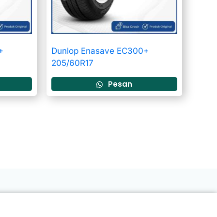
+
Dunlop Enasave EC300+
205/60R17
Pesan