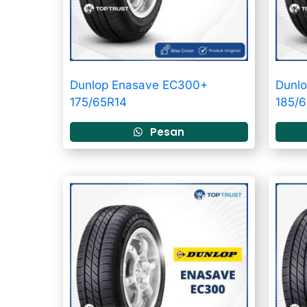
Dunlop Enasave EC300+
Dunl
175/65R14
185/
Pesan