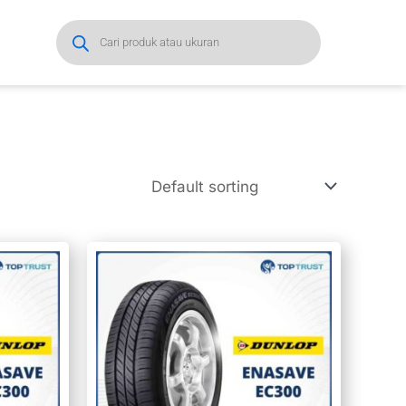
Products
search