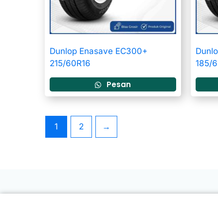
Dunlop Enasave EC300+
Dunl
215/60R16
185/
Pesan
1
2
→