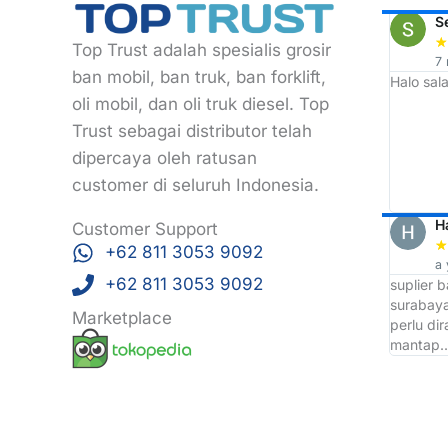
ARDI
Rizky Eko
S
★
★
★
★
★
★
Top Trust adalah spesialis grosir
2 year ago
7
ban mobil, ban truk, ban forklift,
 langganan
Awalnya mau cari roti ban di sekitar sini
Halo sala
eh ketemunya malah tempat grosir ban
oli mobil, dan oli truk diesel. Top
tapi enggak apa apa lah, dari
Trust sebagai distributor telah
sini saya jadi tau tempat Grosir Ban
dipercaya oleh ratusan
terbaik d wilayah Surabaya yaitu TOP
TRUST
customer di seluruh Indonesia.
Arri Bojonk
H
Customer Support
★
★
★
★
★
★
+62 811 3053 9092
a year ago
a 
+62 811 3053 9092
Ckup bntang saja
suplier 
surabaya
Marketplace
perlu di
mantap.