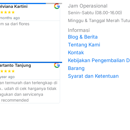
Jam Operasional
elviana Kartini
Budi ari Wibowo
★
★
★
★
Senin-Sabtu (08.00-16.00)
★
★
★
★
★
 months ago
11 months ago
Minggu & Tanggal Merah Tut
m sa dari flores
Trimakasih Top Trust penjualan
termurah se JATIM
Informasi
Blog & Berita
Tentang Kami
Kontak
Kebijakan Pengembalian 
artanto Tanjung
Muchib Mushofi
Barang
★
★
★
★
★
★
★
★
★
Syarat dan Ketentuan
year ago
a year ago
ban termurah dan terlengkap di
admin dan kepala gudangnya kerj
.. udah di cek harganya tidak
cepat makasih atas bantuannya sor
ragukan dan servicenya
akan selalu langganan di toko ini
. recommended