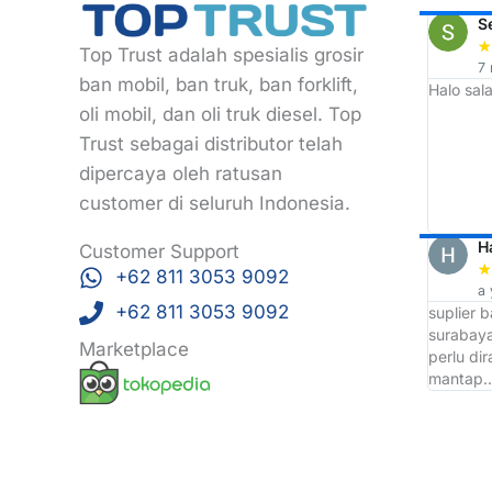
ARDI
Rizky Eko
S
★
★
★
★
★
★
Top Trust adalah spesialis grosir
2 year ago
7
ban mobil, ban truk, ban forklift,
 langganan
Awalnya mau cari roti ban di sekitar sini
Halo sala
eh ketemunya malah tempat grosir ban
oli mobil, dan oli truk diesel. Top
tapi enggak apa apa lah, dari
Trust sebagai distributor telah
sini saya jadi tau tempat Grosir Ban
dipercaya oleh ratusan
terbaik d wilayah Surabaya yaitu TOP
TRUST
customer di seluruh Indonesia.
Arri Bojonk
H
Customer Support
★
★
★
★
★
★
+62 811 3053 9092
a year ago
a 
+62 811 3053 9092
Ckup bntang saja
suplier 
surabaya
Marketplace
perlu di
mantap.