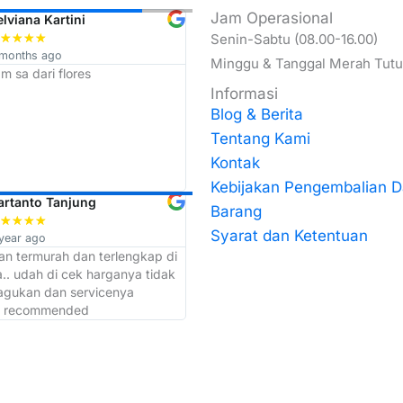
Jam Operasional
elviana Kartini
Budi ari Wibowo
★
★
★
★
Senin-Sabtu (08.00-16.00)
★
★
★
★
★
 months ago
11 months ago
Minggu & Tanggal Merah Tut
m sa dari flores
Trimakasih Top Trust penjualan
termurah se JATIM
Informasi
Blog & Berita
Tentang Kami
Kontak
Kebijakan Pengembalian 
artanto Tanjung
Muchib Mushofi
Barang
★
★
★
★
★
★
★
★
★
Syarat dan Ketentuan
year ago
a year ago
ban termurah dan terlengkap di
admin dan kepala gudangnya kerj
.. udah di cek harganya tidak
cepat makasih atas bantuannya sor
ragukan dan servicenya
akan selalu langganan di toko ini
. recommended