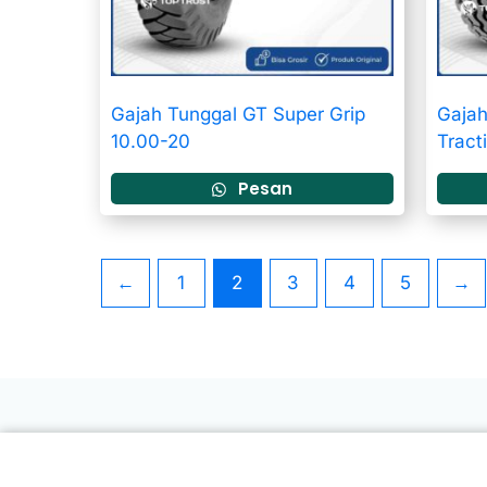
Gajah Tunggal GT Super Grip
Gajah
10.00-20
Tract
Pesan
←
1
2
3
4
5
→