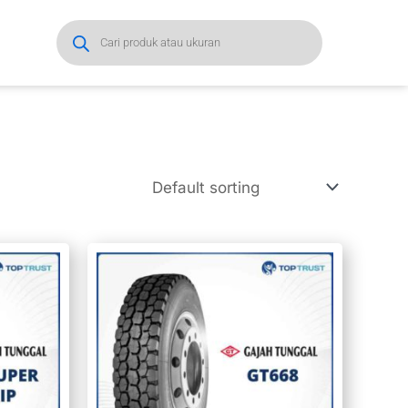
Products
search