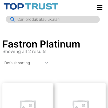
Skip
to
Products
content
search
Fastron Platinum
Showing all 2 results