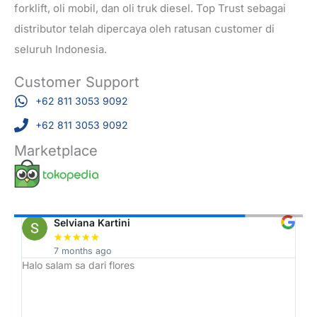
forklift, oli mobil, dan oli truk diesel. Top Trust sebagai
distributor telah dipercaya oleh ratusan customer di
seluruh Indonesia.
Customer Support
+62 811 3053 9092
+62 811 3053 9092
Marketplace
Selviana Kartini
★
★
★
★
★
7 months ago
Halo salam sa dari flores
Tr
h,
ah