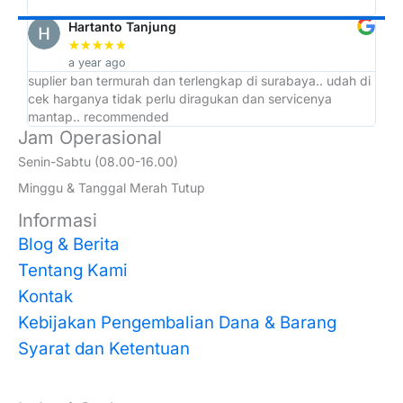
Hartanto Tanjung
★
★
★
★
★
a year ago
suplier ban termurah dan terlengkap di surabaya.. udah di
ad
cek harganya tidak perlu diragukan dan servicenya
at
mantap.. recommended
Jam Operasional
Senin-Sabtu (08.00-16.00)
Minggu & Tanggal Merah Tutup
Informasi
Blog & Berita
Tentang Kami
Kontak
Kebijakan Pengembalian Dana & Barang
Syarat dan Ketentuan