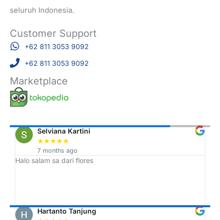
seluruh Indonesia.
Customer Support
+62 811 3053 9092
+62 811 3053 9092
Marketplace
Selviana Kartini
★
★
★
★
★
7 months ago
Halo salam sa dari flores
Tr
h,
ah
Hartanto Tanjung