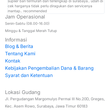
suplier ban termurah dan terlengkap di surabaya.. udah di
ad
cek harganya tidak perlu diragukan dan servicenya
at
mantap.. recommended
Jam Operasional
Senin-Sabtu (08.00-16.00)
Minggu & Tanggal Merah Tutup
Informasi
Blog & Berita
Tentang Kami
Kontak
Kebijakan Pengembalian Dana & Barang
Syarat dan Ketentuan
Lokasi Gudang
Jl. Pergudangan Margomulyo Permai III No.20D, Greges,
Kec. Asem Rowo, Surabaya, Jawa Timur 60183