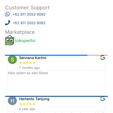
Customer Support
+62 811 3053 9092
+62 811 3053 9092
Marketplace
Selviana Kartini
★
★
★
★
★
7 months ago
Halo salam sa dari flores
Tr
h,
ah
Hartanto Tanjung
★
★
★
★
★
a year ago