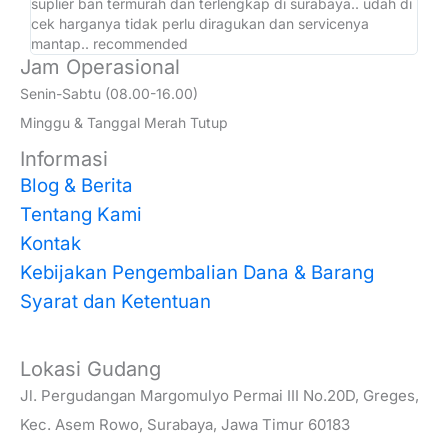
suplier ban termurah dan terlengkap di surabaya.. udah di
ad
cek harganya tidak perlu diragukan dan servicenya
at
mantap.. recommended
Jam Operasional
Senin-Sabtu (08.00-16.00)
Minggu & Tanggal Merah Tutup
Informasi
Blog & Berita
Tentang Kami
Kontak
Kebijakan Pengembalian Dana & Barang
Syarat dan Ketentuan
Lokasi Gudang
Jl. Pergudangan Margomulyo Permai III No.20D, Greges,
Kec. Asem Rowo, Surabaya, Jawa Timur 60183