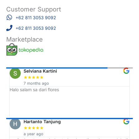
Customer Support
+62 811 3053 9092
+62 811 3053 9092
Marketplace
Selviana Kartini
★
★
★
★
★
7 months ago
Halo salam sa dari flores
Tr
h,
ah
Hartanto Tanjung
★
★
★
★
★
a year ago