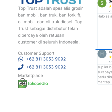
ARDI
Rizky Eko
S
★
★
★
★
★
★
Top Trust adalah spesialis grosir
2 year ago
7
ban mobil, ban truk, ban forklift,
 langganan
Awalnya mau cari roti ban di sekitar sini
Halo sala
eh ketemunya malah tempat grosir ban
oli mobil, dan oli truk diesel. Top
tapi enggak apa apa lah, dari
Trust sebagai distributor telah
sini saya jadi tau tempat Grosir Ban
dipercaya oleh ratusan
terbaik d wilayah Surabaya yaitu TOP
TRUST
customer di seluruh Indonesia.
Arri Bojonk
H
Customer Support
★
★
★
★
★
★
+62 811 3053 9092
a year ago
a 
+62 811 3053 9092
Ckup bntang saja
suplier 
surabaya
Marketplace
perlu di
mantap.