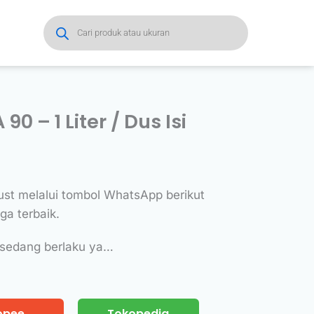
Products
search
0 – 1 Liter / Dus Isi
ust melalui tombol WhatsApp berikut
a terbaik.
 sedang berlaku ya…
opee
Tokopedia