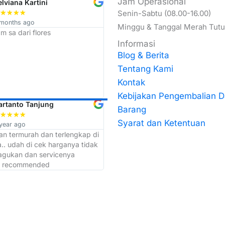
Jam Operasional
elviana Kartini
Budi ari Wibowo
★
★
★
★
Senin-Sabtu (08.00-16.00)
★
★
★
★
★
 months ago
11 months ago
Minggu & Tanggal Merah Tut
m sa dari flores
Trimakasih Top Trust penjualan
termurah se JATIM
Informasi
Blog & Berita
Tentang Kami
Kontak
Kebijakan Pengembalian 
artanto Tanjung
Muchib Mushofi
Barang
★
★
★
★
★
★
★
★
★
Syarat dan Ketentuan
year ago
a year ago
ban termurah dan terlengkap di
admin dan kepala gudangnya kerj
.. udah di cek harganya tidak
cepat makasih atas bantuannya sor
ragukan dan servicenya
akan selalu langganan di toko ini
. recommended