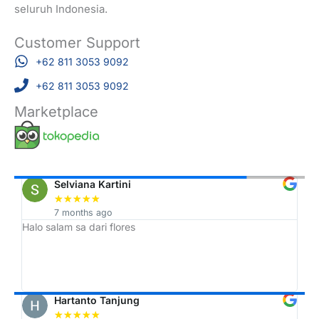
seluruh Indonesia.
Customer Support
+62 811 3053 9092
+62 811 3053 9092
Marketplace
Selviana Kartini
★
★
★
★
★
7 months ago
Halo salam sa dari flores
Tr
h,
ah
Hartanto Tanjung
★
★
★
★
★