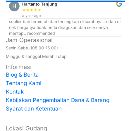
Hartanto Tanjung
★
★
★
★
★
a year ago
suplier ban termurah dan terlengkap di surabaya.. udah di
ad
cek harganya tidak perlu diragukan dan servicenya
at
mantap.. recommended
Jam Operasional
Senin-Sabtu (08.00-16.00)
Minggu & Tanggal Merah Tutup
Informasi
Blog & Berita
Tentang Kami
Kontak
Kebijakan Pengembalian Dana & Barang
Syarat dan Ketentuan
Lokasi Gudang