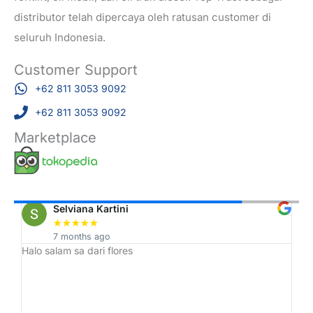
distributor telah dipercaya oleh ratusan customer di
seluruh Indonesia.
Customer Support
+62 811 3053 9092
+62 811 3053 9092
Marketplace
Selviana Kartini
★
★
★
★
★
7 months ago
Halo salam sa dari flores
Tr
h,
ah