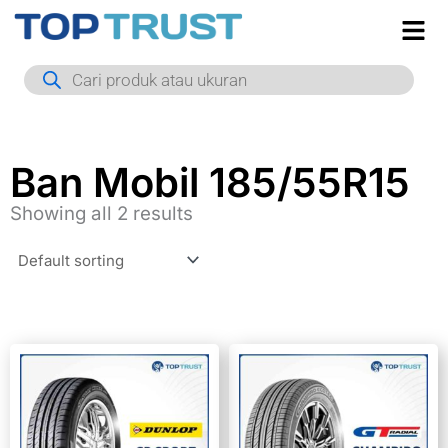
Skip
to
Products
content
search
Ban Mobil 185/55R15
Showing all 2 results