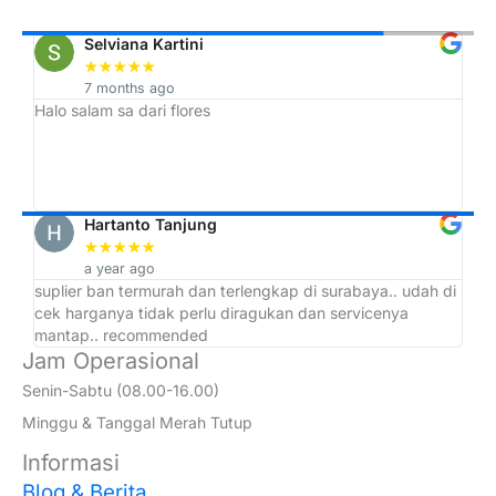
Selviana Kartini
★
★
★
★
★
7 months ago
Halo salam sa dari flores
Tr
h,
ah
Hartanto Tanjung
★
★
★
★
★
a year ago
suplier ban termurah dan terlengkap di surabaya.. udah di
ad
cek harganya tidak perlu diragukan dan servicenya
at
mantap.. recommended
Jam Operasional
Senin-Sabtu (08.00-16.00)
Minggu & Tanggal Merah Tutup
Informasi
Blog & Berita