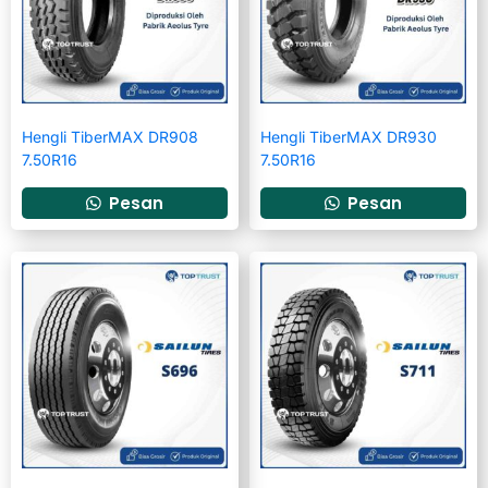
Hengli TiberMAX DR908
Hengli TiberMAX DR930
7.50R16
7.50R16
Pesan
Pesan