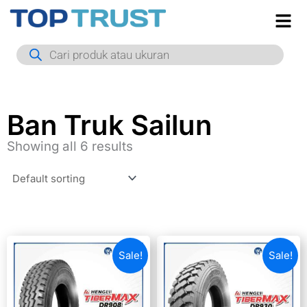
Skip
to
Products
content
search
Ban Truk Sailun
Showing all 6 results
Sale!
Sale!