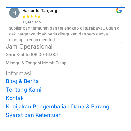
Hartanto Tanjung
★
★
★
★
★
a year ago
suplier ban termurah dan terlengkap di surabaya.. udah di
ad
cek harganya tidak perlu diragukan dan servicenya
at
mantap.. recommended
Jam Operasional
Senin-Sabtu (08.00-16.00)
Minggu & Tanggal Merah Tutup
Informasi
Blog & Berita
Tentang Kami
Kontak
Kebijakan Pengembalian Dana & Barang
Syarat dan Ketentuan