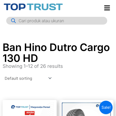
Skip
to
Products
content
search
Ban Hino Dutro Cargo
130 HD
Showing 1–12 of 26 results
Sale!