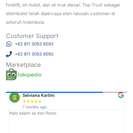
forklift, oli mobil, dan oli truk diesel. Top Trust sebagai
distributor telah dipercaya oleh ratusan customer di
seluruh Indonesia.
Customer Support
+62 811 3053 9092
+62 811 3053 9092
Marketplace
Selviana Kartini
★
★
★
★
★
7 months ago
Halo salam sa dari flores
Tr
h,
ah