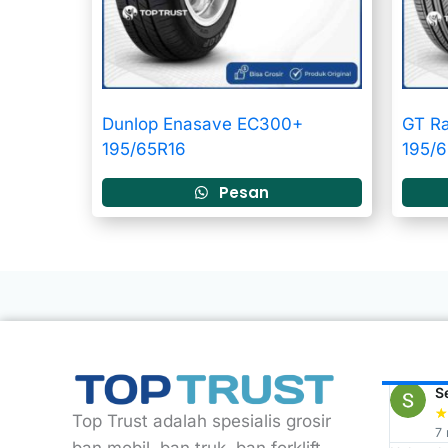
Dunlop Enasave EC300+
GT Ra
195/65R16
195/
Pesan
ARDI
Rizky Eko
S
★
★
★
★
★
★
Top Trust adalah spesialis grosir
2 year ago
7