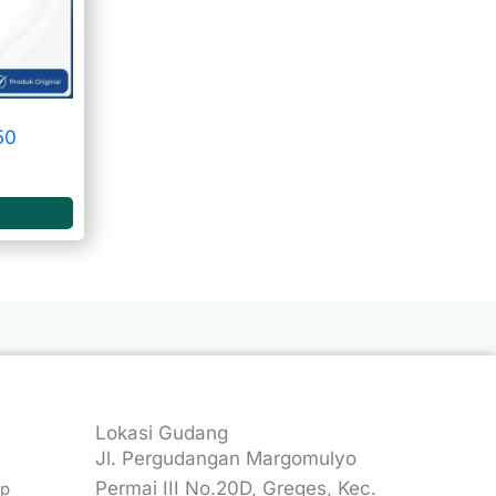
50
Lokasi Gudang
Angel Sport
Jl. Pergudangan Margomulyo
★
★
★
★
★
6 months ago
Permai III No.20D, Greges, Kec.
up