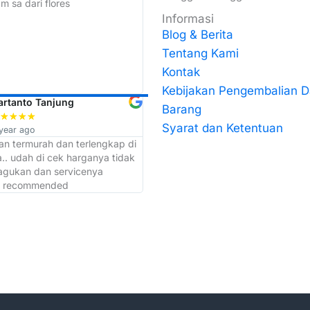
m sa dari flores
Trimakasih Top Trust penjualan
termurah se JATIM
Informasi
Blog & Berita
Tentang Kami
Kontak
Kebijakan Pengembalian 
artanto Tanjung
Muchib Mushofi
Barang
★
★
★
★
★
★
★
★
★
Syarat dan Ketentuan
year ago
a year ago
ban termurah dan terlengkap di
admin dan kepala gudangnya kerj
.. udah di cek harganya tidak
cepat makasih atas bantuannya sor
ragukan dan servicenya
akan selalu langganan di toko ini
. recommended