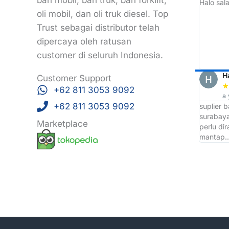
ban mobil, ban truk, ban forklift,
 langganan
Awalnya mau cari roti ban di sekitar sini
Halo sala
eh ketemunya malah tempat grosir ban
oli mobil, dan oli truk diesel. Top
tapi enggak apa apa lah, dari
Trust sebagai distributor telah
sini saya jadi tau tempat Grosir Ban
dipercaya oleh ratusan
terbaik d wilayah Surabaya yaitu TOP
TRUST
customer di seluruh Indonesia.
Arri Bojonk
H
Customer Support
★
★
★
★
★
★
+62 811 3053 9092
a year ago
a 
+62 811 3053 9092
Ckup bntang saja
suplier 
surabaya
Marketplace
perlu di
mantap.