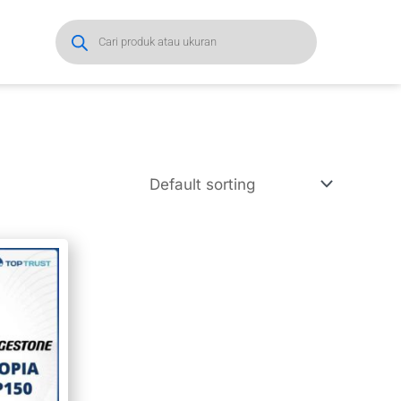
Products
search