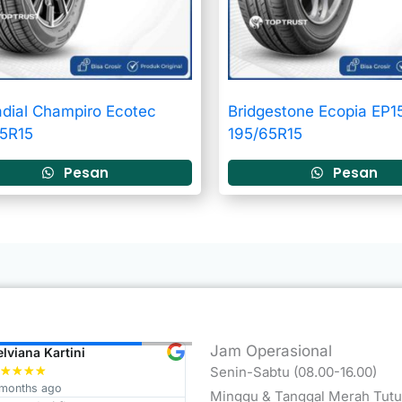
dial Champiro Ecotec
Bridgestone Ecopia EP1
65R15
195/65R15
Pesan
Pesan
Jam Operasional
elviana Kartini
Budi ari Wibowo
★
★
★
★
Senin-Sabtu (08.00-16.00)
★
★
★
★
★
 months ago
11 months ago
Minggu & Tanggal Merah Tut