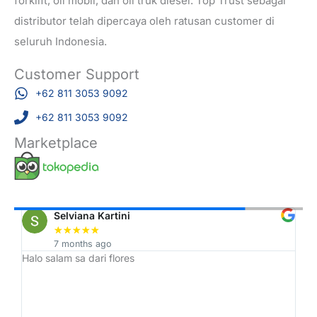
forklift, oli mobil, dan oli truk diesel. Top Trust sebagai
distributor telah dipercaya oleh ratusan customer di
seluruh Indonesia.
Customer Support
+62 811 3053 9092
+62 811 3053 9092
Marketplace
Selviana Kartini
★
★
★
★
★
7 months ago
Halo salam sa dari flores
Tr
h,
ah