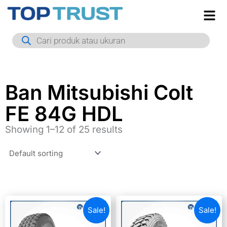
Skip
to
Products
content
search
Ban Mitsubishi Colt
FE 84G HDL
Showing 1–12 of 25 results
Sale!
Sale!