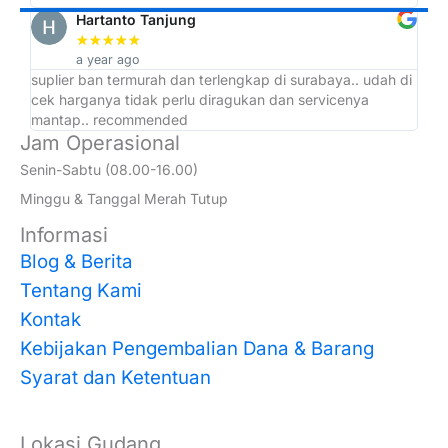
Hartanto Tanjung
★
★
★
★
★
a year ago
suplier ban termurah dan terlengkap di surabaya.. udah di
ad
cek harganya tidak perlu diragukan dan servicenya
at
mantap.. recommended
Jam Operasional
Senin-Sabtu (08.00-16.00)
Minggu & Tanggal Merah Tutup
Informasi
Blog & Berita
Tentang Kami
Kontak
Kebijakan Pengembalian Dana & Barang
Syarat dan Ketentuan
Lokasi Gudang