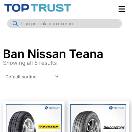
Skip
to
Products
content
search
Ban Nissan Teana
Showing all 5 results