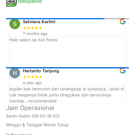
Selviana Kartini
★
★
★
★
★
7 months ago
Halo salam sa dari flores
Tr
h,
ah
Hartanto Tanjung
★
★
★
★
★
a year ago
suplier ban termurah dan terlengkap di surabaya.. udah di
ad
cek harganya tidak perlu diragukan dan servicenya
at
mantap.. recommended
Jam Operasional
Senin-Sabtu (08.00-16.00)
Minggu & Tanggal Merah Tutup