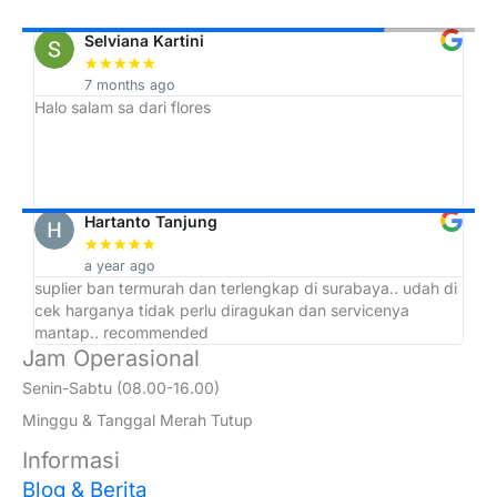
Selviana Kartini
★
★
★
★
★
7 months ago
Halo salam sa dari flores
Tr
h,
ah
Hartanto Tanjung
★
★
★
★
★
a year ago
suplier ban termurah dan terlengkap di surabaya.. udah di
ad
cek harganya tidak perlu diragukan dan servicenya
at
mantap.. recommended
Jam Operasional
Senin-Sabtu (08.00-16.00)
Minggu & Tanggal Merah Tutup
Informasi
Blog & Berita