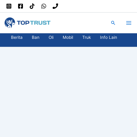
Skip
to
content
Search
Berita
Ban
Oli
Mobil
Truk
Info Lain