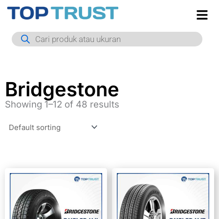
Skip
to
Products
content
search
Bridgestone
Showing 1–12 of 48 results