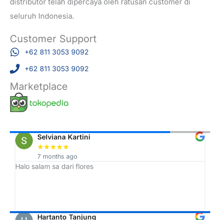
distributor telah dipercaya oleh ratusan customer di
seluruh Indonesia.
Customer Support
+62 811 3053 9092
+62 811 3053 9092
Marketplace
Selviana Kartini
★
★
★
★
★
7 months ago
Halo salam sa dari flores
Tr
h,
ah
Hartanto Tanjung