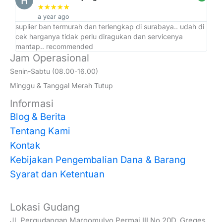
★
★
★
★
★
a year ago
suplier ban termurah dan terlengkap di surabaya.. udah di
ad
cek harganya tidak perlu diragukan dan servicenya
at
mantap.. recommended
Jam Operasional
Senin-Sabtu (08.00-16.00)
Minggu & Tanggal Merah Tutup
Informasi
Blog & Berita
Tentang Kami
Kontak
Kebijakan Pengembalian Dana & Barang
Syarat dan Ketentuan
Lokasi Gudang
Jl. Pergudangan Margomulyo Permai III No.20D, Greges,