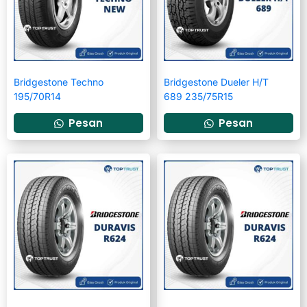
Bridgestone Techno
Bridgestone Dueler H/T
195/70R14
689 235/75R15
Pesan
Pesan