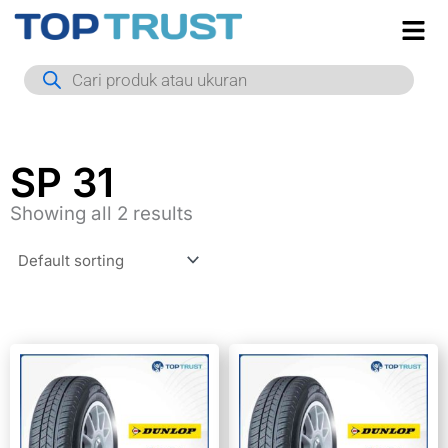
Skip
to
Products
content
search
SP 31
Showing all 2 results