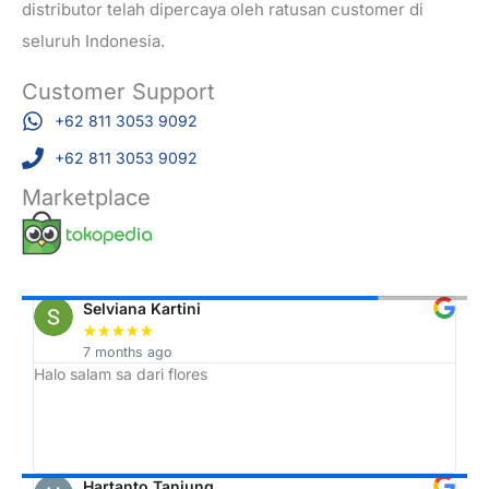
distributor telah dipercaya oleh ratusan customer di
seluruh Indonesia.
Customer Support
+62 811 3053 9092
+62 811 3053 9092
Marketplace
Selviana Kartini
★
★
★
★
★
7 months ago
Halo salam sa dari flores
Tr
h,
ah
Hartanto Tanjung