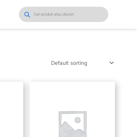
Products
search