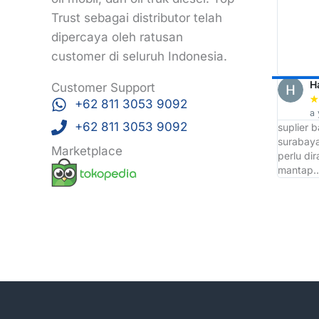
tapi enggak apa apa lah, dari
Trust sebagai distributor telah
sini saya jadi tau tempat Grosir Ban
dipercaya oleh ratusan
terbaik d wilayah Surabaya yaitu TOP
TRUST
customer di seluruh Indonesia.
Arri Bojonk
H
Customer Support
★
★
★
★
★
★
+62 811 3053 9092
a year ago
a 
+62 811 3053 9092
Ckup bntang saja
suplier 
surabaya
Marketplace
perlu di
mantap.