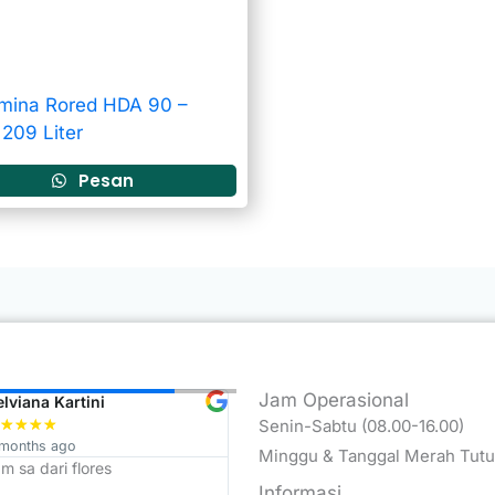
mina Rored HDA 90 –
209 Liter
Pesan
Jam Operasional
elviana Kartini
Budi ari Wibowo
★
★
★
★
Senin-Sabtu (08.00-16.00)
★
★
★
★
★
 months ago
11 months ago
Minggu & Tanggal Merah Tut
m sa dari flores
Trimakasih Top Trust penjualan
termurah se JATIM
Informasi