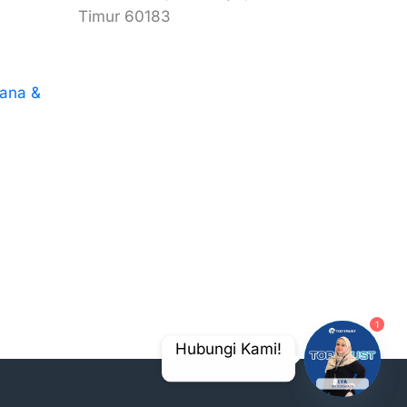
diberikan service yg memuaskan.
Timur 60183
Yg penting top trust AMANAH terhadap
konsumen
Sesuai namanya TOP TRUST
Dari shofian
Dana &
anya
e ini
1
Hubungi Kami!