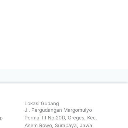
Lokasi Gudang
Angel Sport
Jl. Pergudangan Margomulyo
★
★
★
★
★
6 months ago
Permai III No.20D, Greges, Kec.
up
Biar pun saya baru kerjasama dgn top
Asem Rowo, Surabaya, Jawa
trust 3 x pembelian,,saya merasa