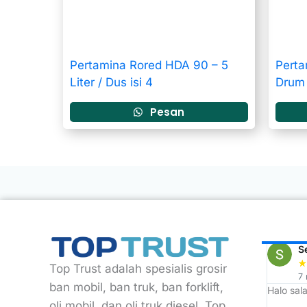
Pertamina Rored HDA 90 – 5
Perta
Liter / Dus isi 4
Drum 
Pesan
ARDI
Rizky Eko
S
★
★
★
★
★
★
Top Trust adalah spesialis grosir
2 year ago
7
ban mobil, ban truk, ban forklift,
 langganan
Awalnya mau cari roti ban di sekitar sini
Halo sala
eh ketemunya malah tempat grosir ban
oli mobil, dan oli truk diesel. Top